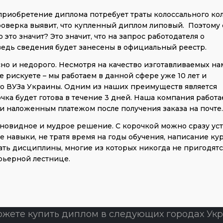
 приобретение диплома потребует траты колоссального ко
 проверка выявит, что купленный диплом липовый. Поэтому
это значит? Это значит, что на запрос работодателя о
ведь сведения будет занесены в официальный реестр.
но и недорого. Несмотря на качество изготавливаемых на
 рискуете – мы работаем в данной сфере уже 10 лет и
о ВУЗа Украины. Одним из наших преимуществ является
чка будет готова в течение 3 дней. Наша компания работа
и наложенным платежом после получения заказа на почте.
новидное и мудрое решение. С корочкой можно сразу ус
е навыки, не тратя время на годы обучения, написание ку
учать дисциплины, многие из которых никогда не пригодятс
арьерной лестнице.
ожете купить диплом в следующих городах Укр