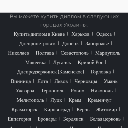
Вы можете купить диплом в следующих
городах Украины:
Купить диплом в Киеве
Харьков
Одесса
Днепропетровск
Донецк
Запорожье
Николаев
Полтава
Севастополь
Мариуполь
Макеевка
Луганск
Кривой Рог
Днепродзержинск (Каменское)
Горловка
Винница
Ялта
Львов
Черновцы
Умань
Ужгород
Тернополь
Ровно
Никополь
Мелитополь
Луцк
Крым
Кременчуг
Краматорск
Кировоград
Керчь
Житомир
Евпатория
Бровары
Бердянск
Белая церковь