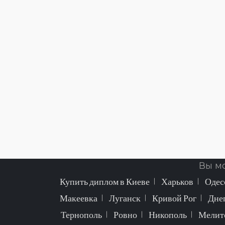
Вы м
Купить диплом в Киеве
Харьков
Одес
Макеевка
Луганск
Кривой Рог
Дне
Тернополь
Ровно
Никополь
Мелит