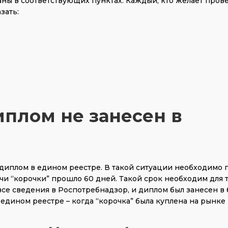
аны в соответствующих пунктах. Каждый, кто желает пров
зать:
иплом не занесен в
й диплом в едином реестре. В такой ситуации необходимо
ачи “корочки” прошло 60 дней. Такой срок необходим для т
е сведения в Роспотребнадзор, и диплом был занесен в б
 едином реестре – когда “корочка” была куплена на рынке