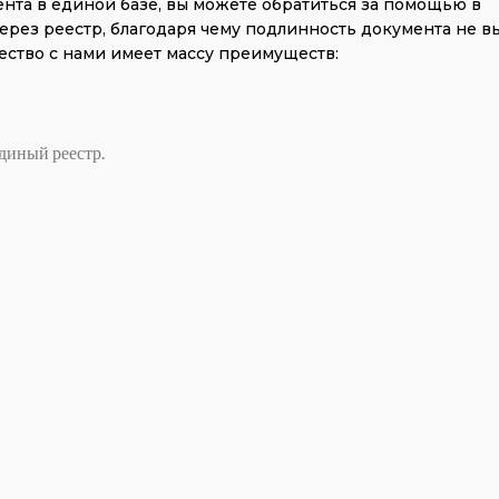
нта в единой базе, вы можете обратиться за помощью в
ерез реестр, благодаря чему подлинность документа не в
ество с нами имеет массу преимуществ:
диный реестр.