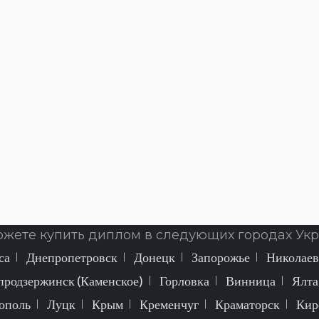
ожете купить диплом в следующих городах Укр
са
Днепропетровск
Донецк
Запорожье
Николаев
продзержинск (Каменское)
Горловка
Винница
Ялта
ополь
Луцк
Крым
Кременчуг
Краматорск
Кир