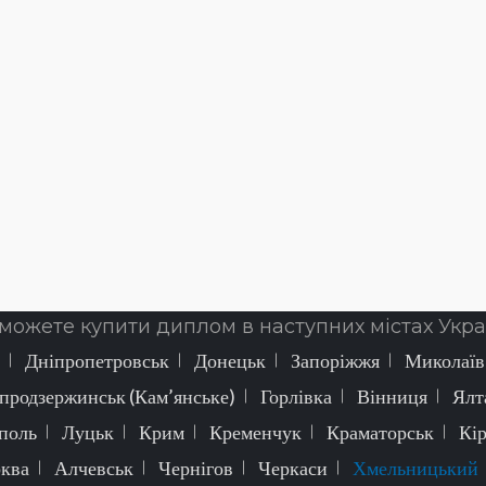
можете купити диплом в наступних містах Укра
Дніпропетровськ
Донецьк
Запоріжжя
Миколаїв
продзержинськ (Кам’янське)
Горлівка
Вінниця
Ялт
поль
Луцьк
Крим
Кременчук
Краматорськ
Кі
рква
Алчевськ
Чернігов
Черкаси
Хмельницький