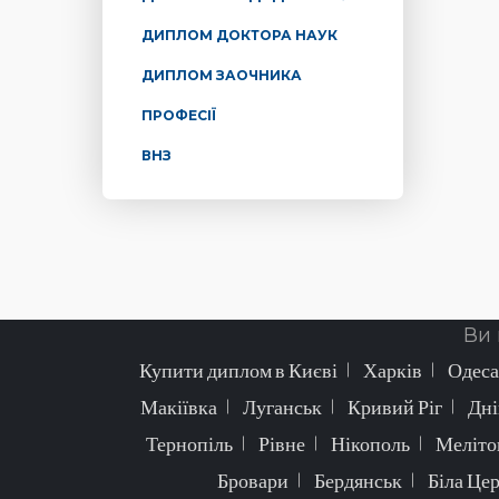
ДИПЛОМ ДОКТОРА НАУК
ДИПЛОМ ЗАОЧНИКА
ПРОФЕСІЇ
ВНЗ
Ви 
Купити диплом в Києві
Харків
Одеса
Макіївка
Луганськ
Кривий Ріг
Дні
Тернопіль
Рівне
Нікополь
Меліто
Бровари
Бердянськ
Біла Це