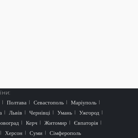
їни:
Полтава
Севастополь
Маріуполь
а
Львів
Чернівці
Умань
Ужгород
ровоград
Керч
Житомир
Євпаторія
Херсон
Суми
Сімферополь