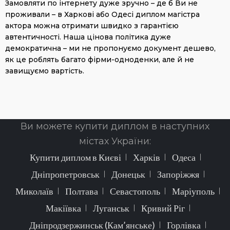
Замовляти по інтернету дуже зручно – де б Ви не
проживали – в Харкові або Одесі диплом магістра
актора можна отримати швидко з гарантією
автентичності. Наша цінова політика дуже
демократична – ми не пропонуємо документ дешево,
як це роблять багато фірми-одноденки, але й не
завищуємо вартість.
Ви можете купити диплом в наступних
містах України:
Купити диплом в Києві
Харків
Одеса
Дніпропетровськ
Донецьк
Запоріжжя
Миколаїв
Полтава
Севастополь
Маріуполь
Макіївка
Луганськ
Кривий Ріг
Дніпродзержинськ (Кам’янське)
Горлівка