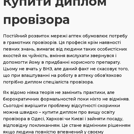
Купити диплом
провізора
Постійний розвиток мережі аптек обумовлює потребу
в грамотних провізорів. Ця професія крім наявності
певних знань, вимагає від людини таких особистісних
якостей як чуйність, вміння вислухати звернувся і
допомогти йому в придбанні корисного препарату.
Цьому не вчать у ВНЗ, але даний факт не скасовує того,
що при влаштуванні на роботу в аптеку обов’язково
потрібно диплом спеціаліста провізора.
Як відомо ніяка теорія не замінить практики, але
бюрократичних формальностей поки ніхто не відміняв.
Сьогодні вирішити проблему відсутності скоринки
можна швидко – купити диплом про вищу освіту
провізора в Одесі, Харкові чи Києві і зайняти посаду,
відповідну покликанням. Це стане відмінним рішенням
якщо людина повністю впевнений у своєму