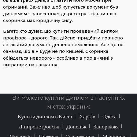
більше трьох днів, а оплатити його можна при
отриманні. Важливо щоб купується документ був
дипломом з занесенням до реєстру – тільки така
скоринка має юридичну силу.
Багато хто думає, що купити проведений диплом
провізора – дорого. Так, дійсно, придбати повністю
легальний документ дешево неможливо. Але це не
означає, що він буде не по кишені. Скоринка
обійдеться недорого – особливо в порівнянні з
витратами на навчання.
Ви можете купити диплом в наступних
містах України:
Купити диплом в Києві
Харків
Одеса
Дніпропетровськ
Донецьк
Запоріжжя
Миколаїв
Полтава
Севастополь
Маріуполь