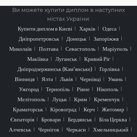
Ви можете купити диплом в наступних
містах України:
Купити диплом в Києві
Харків
Одеса
Дніпропетровськ
Донецьк
Запоріжжя
Миколаїв
Полтава
Севастополь
Маріуполь
Макіївка
Луганськ
Кривий Ріг
Дніпродзержинськ (Кам’янське)
Горлівка
Вінниця
Ялта
Львів
Чернівці
Умань
Ужгород
Тернопіль
Рівне
Нікополь
Мелітополь
Луцьк
Крим
Кременчук
Краматорськ
Кіровоград
Керч
Житомир
Євпаторія
Бровари
Бердянськ
Біла Церква
Алчевськ
Чернігов
Черкаси
Хмельницький